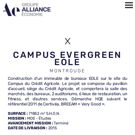
x
CAMPUS EVERGREEN
EOLE
MONTROUGE
Construction d'un immeuble de bureaux EOLE sur le site du
Campus du Crédit Agricole. Le projet se compose du pavillon
d’accueil, siège du Crédit Agricole, et comportera la salle des
marchés, des bureaux, 2 auditoriums, 6 lieux de restauration, un
fitness, et d’autres services. Démarche HQE suivant le
référentiel 2011 de Certivéa, BREEAM « Very Good ».
SURFACE :
71852 m² S.H.O.N.
MISSION :
MOE - Études
AVANCEMENT MISSION :
Terminé
DATE DE LIVRAISON :
2015