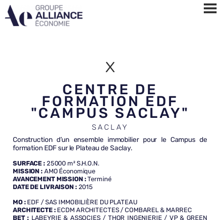
x
CENTRE DE
FORMATION EDF
"CAMPUS SACLAY"
SACLAY
Construction d’un ensemble immobilier pour le Campus de
formation EDF sur le Plateau de Saclay.
SURFACE :
25000 m² S.H.O.N.
MISSION :
AMO Économique
AVANCEMENT MISSION :
Terminé
DATE DE LIVRAISON :
2015
MO
:
EDF / SAS IMMOBILIÈRE DU PLATEAU
ARCHITECTE
:
ECDM ARCHITECTES / COMBAREL & MARREC
BET
:
LABEYRIE & ASSOCIES / THOR INGENIERIE / VP & GREEN